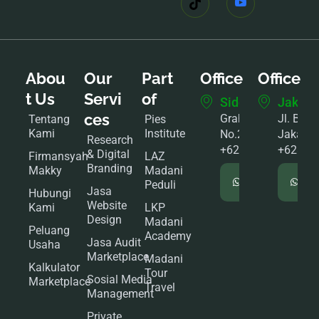
Abou
Our
Part
Office
Office
t Us
Servi
of
Sidoarjo
Jakart
ces
Graha Mutiara B6
Jl. Bonc
Tentang
Pies
Kami
Institute
No.2
Jakarta
Research
+62895333333368
+62822
& Digital
Firmansyah
LAZ
Branding
Makky
Madani
Chat
Peduli
WhatsApp
Wh
Jasa
Hubungi
Website
Kami
LKP
Design
Madani
Peluang
Academy
Jasa Audit
Usaha
Marketplace
Madani
Kalkulator
Tour
Sosial Media
Marketplace
Travel
Management
Private