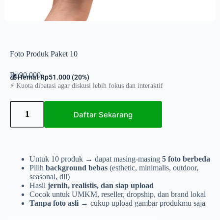
Foto Produk Paket 10
Rp
90.000
💰 Hemat Rp51.000 (20%)
⚡ Kuota dibatasi agar diskusi lebih fokus dan interaktif
Daftar Sekarang
Untuk 10 produk → dapat masing-masing
5 foto berbeda
Pilih
background bebas
(esthetic, minimalis, outdoor,
seasonal, dll)
Hasil
jernih, realistis, dan siap upload
Cocok untuk UMKM, reseller, dropship, dan brand lokal
Tanpa foto asli
→ cukup upload gambar produkmu saja