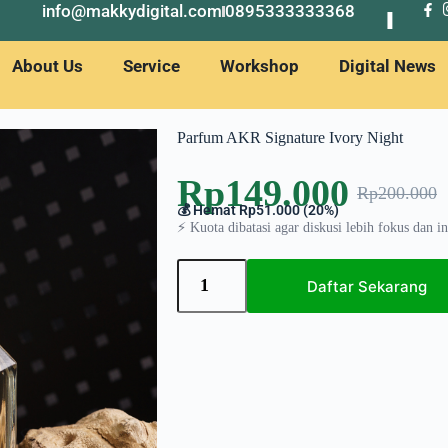
info@makkydigital.com
0895333333368
About Us
Service
Workshop
Digital News
Parfum AKR Signature Ivory Night
Rp
149.000
Rp
200.000
💰 Hemat Rp51.000 (20%)
⚡ Kuota dibatasi agar diskusi lebih fokus dan in
Daftar Sekarang