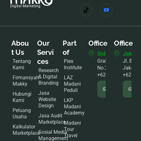
Abou
Our
Part
Office
Office
t Us
Servi
of
Sidoarjo
Jakart
ces
Graha Mutiara B6
Jl. Bonc
Tentang
Pies
Kami
Institute
No.2
Jakarta
Research
+62895333333368
+62822
& Digital
Firmansyah
LAZ
Branding
Makky
Madani
Chat
Peduli
WhatsApp
Wh
Jasa
Hubungi
Website
Kami
LKP
Design
Madani
Peluang
Academy
Jasa Audit
Usaha
Marketplace
Madani
Kalkulator
Tour
Sosial Media
Marketplace
Travel
Management